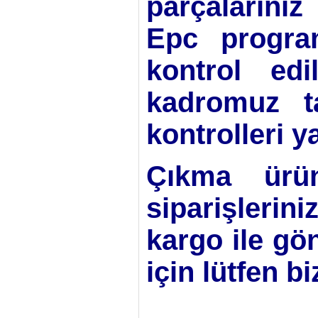
parçalarınız
Epc progra
kontrol edi
kadromuz ta
kontrolleri y
Çıkma ürün
siparişlerini
kargo ile gö
için lütfen b