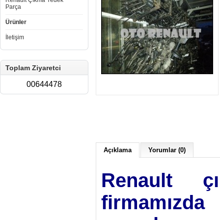
Renault Çıkma Yedek
Parça
Ürünler
İletişim
Toplam Ziyaretci
00644478
Açıklama
Yorumlar (0)
Renault çı
firmamızd