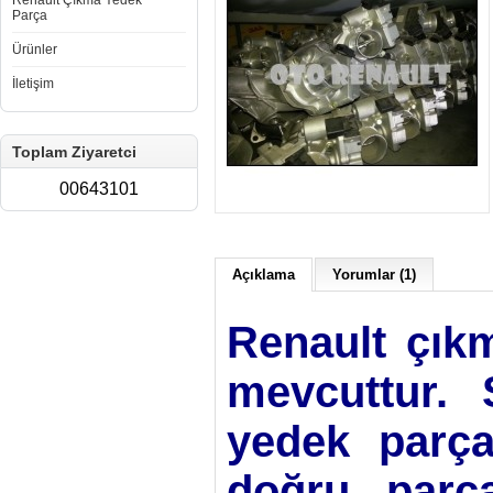
Renault Çıkma Yedek
Parça
Ürünler
İletişim
Toplam Ziyaretci
00643101
Açıklama
Yorumlar (1)
Renault çıkm
mevcuttur. S
yedek parça
doğru parça