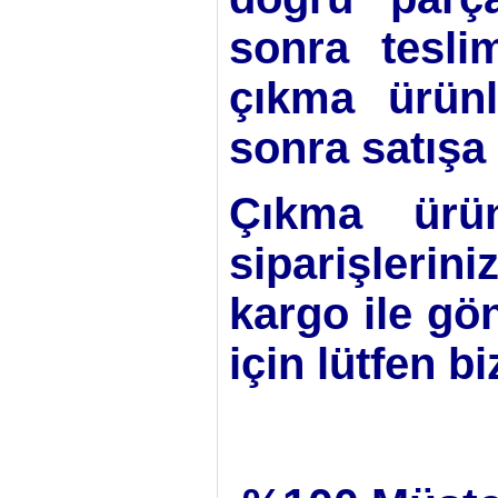
sonra tesli
çıkma ürünle
sonra satışa 
Çıkma ürün
siparişlerini
kargo ile gö
için lütfen b